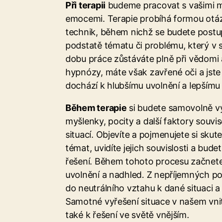
Při terapii
budeme pracovat s vašimi m
emocemi. Terapie probíhá formou otáz
technik, během nichž se budete postu
podstatě tématu či problému, který v s
dobu práce zůstáváte plně při vědomi 
hypnózy, máte však zavřené oči a jste
dochází k hlubšímu uvolnění a lepšímu
Během terapie
si budete samovolně v
myšlenky, pocity a další faktory souvis
situací. Objevíte a pojmenujete si sku
témat, uvidíte jejich souvislosti a bu
řešení. Během tohoto procesu začnet
uvolnění a nadhled. Z nepříjemných p
do neutrálního vztahu k dané situaci a 
Samotné vyřešení situace v našem vni
také k řešení ve světě vnějším.