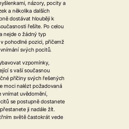
yšlenkami, názory, pocity a
ek a několika dalších
pně dostávat hlouběji k
oučasnosti řešíte. Po celou
a nejde o žádný typ
 v pohodlné pozici, přičemž
 vnímání svých pocitů.
ybavovat vzpomínky,
ející s vaší současnou
tečné příčiny svých řešených
dete moci nalézt požadovaná
e vnímat uvědomění,
ocitů se postupně dostanete
přestanete ji nadále žít.
třním světě častokrát vede