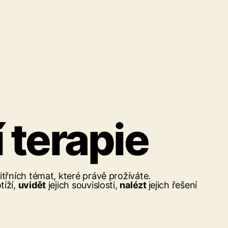
 terapie
itřních témat, které právě prožíváte.
tíží,
uvidět
jejich souvislosti,
nalézt
jejich řešení